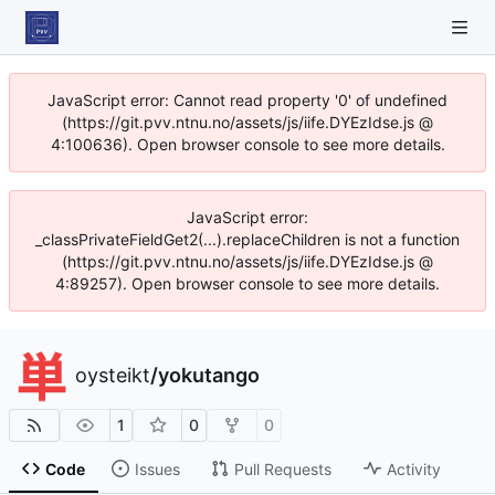
JavaScript error: Cannot read property '0' of undefined
(https://git.pvv.ntnu.no/assets/js/iife.DYEzIdse.js @
4:100636). Open browser console to see more details.
JavaScript error:
_classPrivateFieldGet2(...).replaceChildren is not a function
(https://git.pvv.ntnu.no/assets/js/iife.DYEzIdse.js @
4:89257). Open browser console to see more details.
oysteikt
/
yokutango
1
0
0
Code
Issues
Pull Requests
Activity