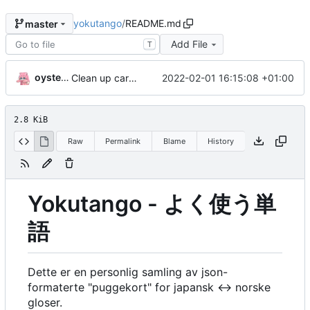
yokutango
/
README.md
master
Add File
T
oysteikt
2022-02-01 16:15:08 +01:00
Clean up cards, and add some scripts
2.8 KiB
Raw
Permalink
Blame
History
Yokutango - よく使う単
語
Dette er en personlig samling av json-
formaterte "puggekort" for japansk ↔ norske
gloser.