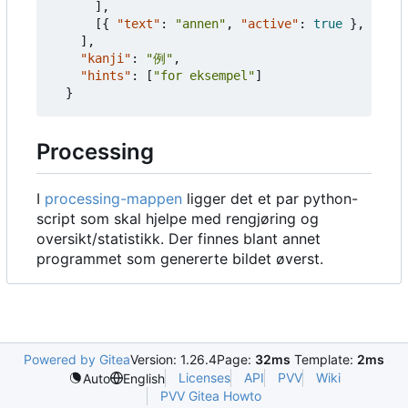
],
[{
"text"
:
"annen"
,
"active"
:
true
},
{
"te
],
"kanji"
:
"例"
,
"hints"
:
[
"for eksempel"
]
}
Processing
I
processing-mappen
ligger det et par python-
script som skal hjelpe med rengjøring og
oversikt/statistikk. Der finnes blant annet
programmet som genererte bildet øverst.
Powered by Gitea
Version: 1.26.4
Page:
32ms
Template:
2ms
Licenses
API
PVV
Wiki
Auto
English
PVV Gitea Howto