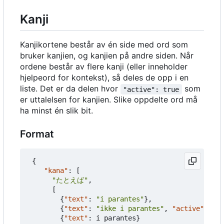
Kanji
Kanjikortene består av én side med ord som
bruker kanjien, og kanjien på andre siden. Når
ordene består av flere kanji (eller inneholder
hjelpeord for kontekst), så deles de opp i en
liste. Det er da delen hvor
som
"active": true
er uttalelsen for kanjien. Slike oppdelte ord må
ha minst én slik bit.
Format
{
"kana"
:
[
"たとえば"
,
[
{
"text"
:
"i parantes"
},
{
"text"
:
"ikke i parantes"
,
"active"
:
tru
{
"text"
:
i
parantes
}