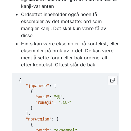
kanji-varianten
Ordsettet inneholder også noen få
eksempler av det motsatte: ord som
mangler kanji. Det skal kun være få av
disse.
Hints kan være eksempler på kontekst, eller
eksempler på bruk av ordet. De kan være
ment å sette foran eller bak ordene, alt
etter kontekst. Oftest står de bak.
{
"japanese"
:
[
{
"word"
:
"例"
,
"romaji"
:
"れい"
}
],
"norwegian"
:
[
{
"word"
:
"eksempel"