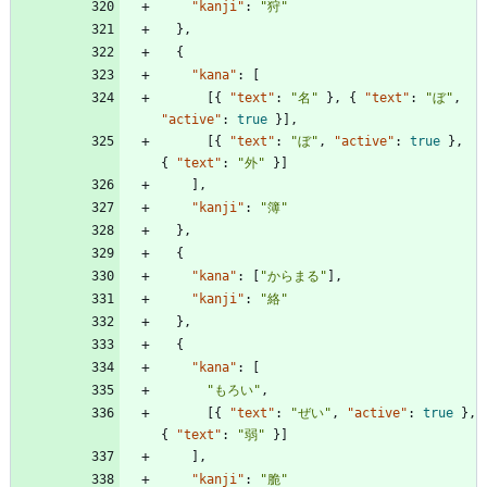
"kanji"
:
"狩"
}
,
{
"kana"
:
[
[
{
"text"
:
"名"
}
,
{
"text"
:
"ぼ"
,
"active"
:
true
}
]
,
[
{
"text"
:
"ぼ"
,
"active"
:
true
}
,
{
"text"
:
"外"
}
]
]
,
"kanji"
:
"簿"
}
,
{
"kana"
:
[
"からまる"
]
,
"kanji"
:
"絡"
}
,
{
"kana"
:
[
"もろい"
,
[
{
"text"
:
"ぜい"
,
"active"
:
true
}
,
{
"text"
:
"弱"
}
]
]
,
"kanji"
:
"脆"