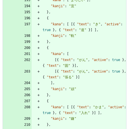
"kana"
:
[
"よろしい"
]
,
"kanji"
:
"宜"
}
,
{
"kana"
:
[
[
{
"text"
:
"き"
,
"active"
:
true
}
,
{
"text"
:
"道"
}
]
]
,
"kanji"
:
"軌"
}
,
{
"kana"
:
[
[
{
"text"
:
"がん"
,
"active"
:
true
}
,
{
"text"
:
"固"
}
]
,
[
{
"text"
:
"がん"
,
"active"
:
true
}
,
{
"text"
:
"張る"
}
]
]
,
"kanji"
:
"頑"
}
,
{
"kana"
:
[
[
{
"text"
:
"かま"
,
"active"
:
true
}
,
{
"text"
:
"入れ"
}
]
]
,
"kanji"
:
"鎌"
}
,