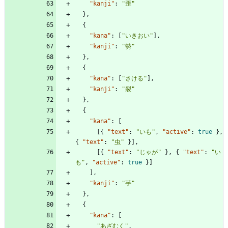
"kanji"
:
"歪"
}
,
{
"kana"
:
[
"いきおい"
]
,
"kanji"
:
"勢"
}
,
{
"kana"
:
[
"さける"
]
,
"kanji"
:
"裂"
}
,
{
"kana"
:
[
[
{
"text"
:
"いも"
,
"active"
:
true
}
,
{
"text"
:
"虫"
}
]
,
[
{
"text"
:
"じゃが"
}
,
{
"text"
:
"い
も"
,
"active"
:
true
}
]
]
,
"kanji"
:
"芋"
}
,
{
"kana"
:
[
"あざむく"
,