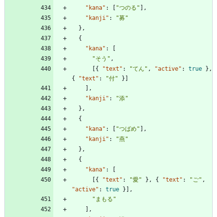
"kana"
:
[
"つのる"
]
,
"kanji"
:
"募"
}
,
{
"kana"
:
[
"そう"
,
[
{
"text"
:
"てん"
,
"active"
:
true
}
,
{
"text"
:
"付"
}
]
]
,
"kanji"
:
"添"
}
,
{
"kana"
:
[
"つばめ"
]
,
"kanji"
:
"燕"
}
,
{
"kana"
:
[
[
{
"text"
:
"愛"
}
,
{
"text"
:
"ご"
,
"active"
:
true
}
]
,
"まもる"
]
,