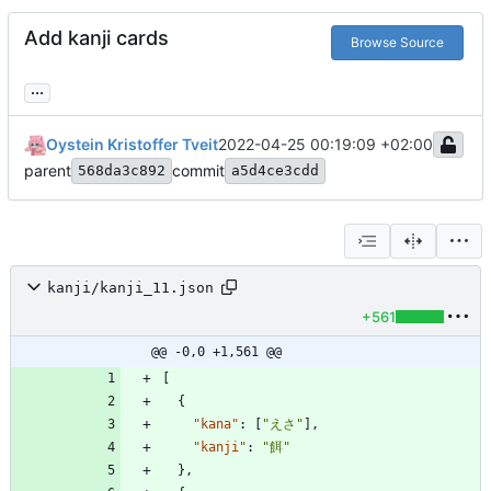
Add kanji cards
Browse Source
...
Oystein Kristoffer Tveit
2022-04-25 00:19:09 +02:00
parent
commit
568da3c892
a5d4ce3cdd
kanji/kanji_11.json
+561
@@ -0,0 +1,561 @@
[
{
"kana"
:
[
"えさ"
]
,
"kanji"
:
"餌"
}
,