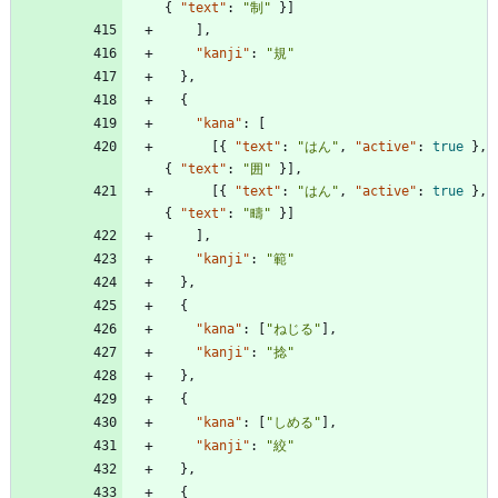
{
"text"
:
"制"
}
]
]
,
"kanji"
:
"規"
}
,
{
"kana"
:
[
[
{
"text"
:
"はん"
,
"active"
:
true
}
,
{
"text"
:
"囲"
}
]
,
[
{
"text"
:
"はん"
,
"active"
:
true
}
,
{
"text"
:
"疇"
}
]
]
,
"kanji"
:
"範"
}
,
{
"kana"
:
[
"ねじる"
]
,
"kanji"
:
"捻"
}
,
{
"kana"
:
[
"しめる"
]
,
"kanji"
:
"絞"
}
,
{