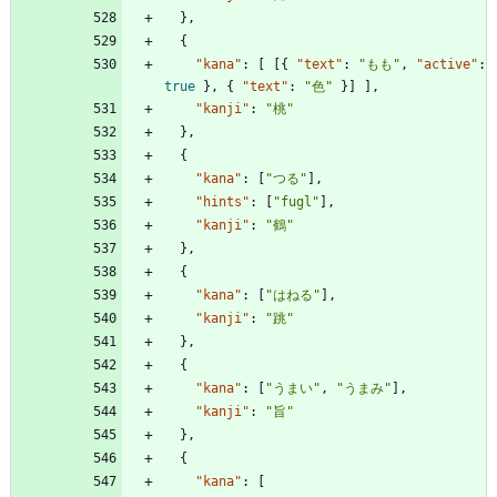
}
,
{
"kana"
:
[
[
{
"text"
:
"もも"
,
"active"
:
true
}
,
{
"text"
:
"色"
}
]
]
,
"kanji"
:
"桃"
}
,
{
"kana"
:
[
"つる"
]
,
"hints"
:
[
"fugl"
]
,
"kanji"
:
"鶴"
}
,
{
"kana"
:
[
"はねる"
]
,
"kanji"
:
"跳"
}
,
{
"kana"
:
[
"うまい"
,
"うまみ"
]
,
"kanji"
:
"旨"
}
,
{
"kana"
:
[