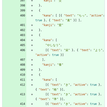
"kanji"
:
"交"
}
,
{
"kana"
:
[
[
{
"text"
:
"ちっ"
,
"active"
:
true
}
,
{
"text"
:
"素"
}
]
]
,
"kanji"
:
"窒"
}
,
{
"kana"
:
[
"やしなう"
,
[
{
"text"
:
"栄"
}
,
{
"text"
:
"よう"
,
"active"
:
true
}
]
]
,
"kanji"
:
"養"
}
,
{
"kana"
:
[
[
{
"text"
:
"き"
,
"active"
:
true
}
,
{
"text"
:
"格"
}
]
,
[
{
"text"
:
"き"
,
"active"
:
true
}
,
{
"text"
:
"準"
}
]
,
[
{
"text"
:
"き"
,
"active"
:
true
}
,