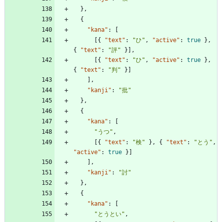
}
,
{
"kana"
:
[
[
{
"text"
:
"ひ"
,
"active"
:
true
}
,
{
"text"
:
"評"
}
]
,
[
{
"text"
:
"ひ"
,
"active"
:
true
}
,
{
"text"
:
"判"
}
]
]
,
"kanji"
:
"批"
}
,
{
"kana"
:
[
"うつ"
,
[
{
"text"
:
"検"
}
,
{
"text"
:
"とう"
,
"active"
:
true
}
]
]
,
"kanji"
:
"討"
}
,
{
"kana"
:
[
"とうとい"
,