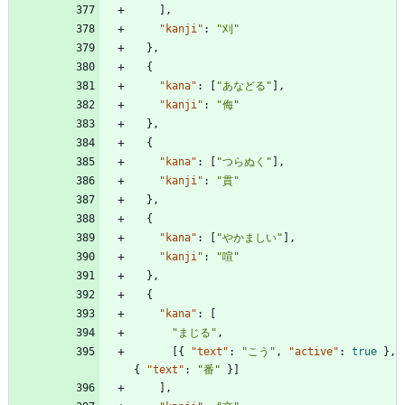
]
,
"kanji"
:
"刈"
}
,
{
"kana"
:
[
"あなどる"
]
,
"kanji"
:
"侮"
}
,
{
"kana"
:
[
"つらぬく"
]
,
"kanji"
:
"貫"
}
,
{
"kana"
:
[
"やかましい"
]
,
"kanji"
:
"喧"
}
,
{
"kana"
:
[
"まじる"
,
[
{
"text"
:
"こう"
,
"active"
:
true
}
,
{
"text"
:
"番"
}
]
]
,