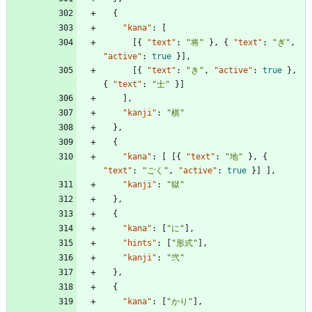
{
"kana"
:
[
[
{
"text"
:
"将"
}
,
{
"text"
:
"ぎ"
,
"active"
:
true
}
]
,
[
{
"text"
:
"き"
,
"active"
:
true
}
,
{
"text"
:
"士"
}
]
]
,
"kanji"
:
"棋"
}
,
{
"kana"
:
[
[
{
"text"
:
"地"
}
,
{
"text"
:
"ごく"
,
"active"
:
true
}
]
]
,
"kanji"
:
"獄"
}
,
{
"kana"
:
[
"に"
]
,
"hints"
:
[
"形式"
]
,
"kanji"
:
"弐"
}
,
{
"kana"
:
[
"かり"
]
,