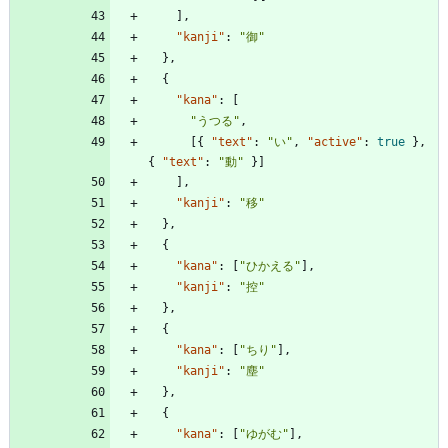
]
,
"kanji"
:
"御"
}
,
{
"kana"
:
[
"うつる"
,
[
{
"text"
:
"い"
,
"active"
:
true
}
,
{
"text"
:
"動"
}
]
]
,
"kanji"
:
"移"
}
,
{
"kana"
:
[
"ひかえる"
]
,
"kanji"
:
"控"
}
,
{
"kana"
:
[
"ちり"
]
,
"kanji"
:
"塵"
}
,
{
"kana"
:
[
"ゆがむ"
]
,