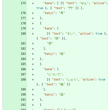
"kana"
:
[
[
{
"text"
:
"せん"
,
"active"
:
true
}
,
{
"text"
:
"門"
}
]
]
,
"kanji"
:
"専"
}
,
{
"kana"
:
[
[
{
"text"
:
"すい"
,
"active"
:
true
}
,
{
"text"
:
"理"
}
]
,
"理"
]
,
"kanji"
:
"推"
}
,
{
"kana"
:
[
"について"
,
[
{
"text"
:
"しゅう"
,
"active"
:
true
}
,
{
"text"
:
"職"
}
]
]
,
"kanji"
:
"就"
}
,
{