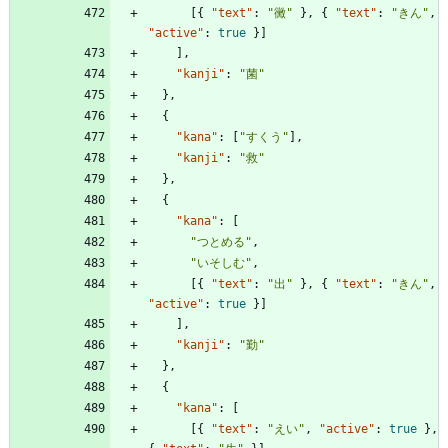
[
{
"text"
:
"黴"
}
,
{
"text"
:
"きん"
,
"active"
:
true
}
]
]
,
"kanji"
:
"菌"
}
,
{
"kana"
:
[
"すくう"
]
,
"kanji"
:
"救"
}
,
{
"kana"
:
[
"つとめる"
,
"いそしむ"
,
[
{
"text"
:
"出"
}
,
{
"text"
:
"きん"
,
"active"
:
true
}
]
]
,
"kanji"
:
"勤"
}
,
{
"kana"
:
[
[
{
"text"
:
"えい"
,
"active"
:
true
}
,