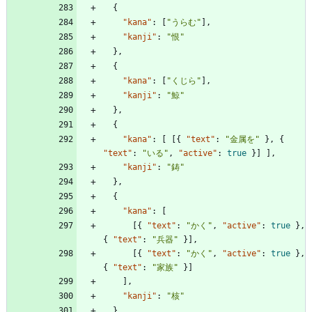
{
"kana"
:
[
"うらむ"
]
,
"kanji"
:
"恨"
}
,
{
"kana"
:
[
"くじら"
]
,
"kanji"
:
"鯨"
}
,
{
"kana"
:
[
[
{
"text"
:
"金属を"
}
,
{
"text"
:
"いる"
,
"active"
:
true
}
]
]
,
"kanji"
:
"鋳"
}
,
{
"kana"
:
[
[
{
"text"
:
"かく"
,
"active"
:
true
}
,
{
"text"
:
"兵器"
}
]
,
[
{
"text"
:
"かく"
,
"active"
:
true
}
,
{
"text"
:
"家族"
}
]
]
,
"kanji"
:
"核"
}
,