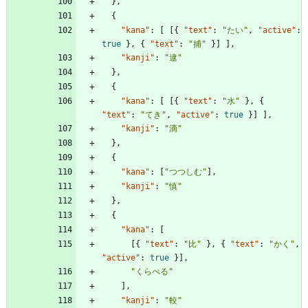
}
,
{
"kana"
:
[
[
{
"text"
:
"たい"
,
"active"
:
true
}
,
{
"text"
:
"捕"
}
]
]
,
"kanji"
:
"逮"
}
,
{
"kana"
:
[
[
{
"text"
:
"水"
}
,
{
"text"
:
"てき"
,
"active"
:
true
}
]
]
,
"kanji"
:
"滴"
}
,
{
"kana"
:
[
"つつしむ"
]
,
"kanji"
:
"慎"
}
,
{
"kana"
:
[
[
{
"text"
:
"比"
}
,
{
"text"
:
"かく"
,
"active"
:
true
}
]
,
"くらべる"
]
,
"kanji"
:
"較"