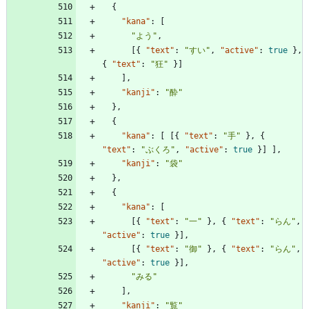
{
"kana"
:
[
"よう"
,
[
{
"text"
:
"すい"
,
"active"
:
true
}
,
{
"text"
:
"狂"
}
]
]
,
"kanji"
:
"酔"
}
,
{
"kana"
:
[
[
{
"text"
:
"手"
}
,
{
"text"
:
"ぶくろ"
,
"active"
:
true
}
]
]
,
"kanji"
:
"袋"
}
,
{
"kana"
:
[
[
{
"text"
:
"一"
}
,
{
"text"
:
"らん"
,
"active"
:
true
}
]
,
[
{
"text"
:
"御"
}
,
{
"text"
:
"らん"
,
"active"
:
true
}
]
,
"みる"
]
,
"kanji"
:
"覧"