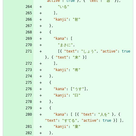
"active"
:
true
}
,
{
"text"
:
"器"
}
]
,
"いる"
]
,
"kanji"
:
"射"
}
,
{
"kana"
:
[
"まさに"
,
[
{
"text"
:
"しょう"
,
"active"
:
true
}
,
{
"text"
:
"来"
}
]
]
,
"kanji"
:
"将"
}
,
{
"kana"
:
[
"うす"
]
,
"kanji"
:
"臼"
}
,
{
"kana"
:
[
[
{
"text"
:
"人を"
}
,
{
"text"
:
"すてる"
,
"active"
:
true
}
]
]
,
"kanji"
:
"棄"
}
,