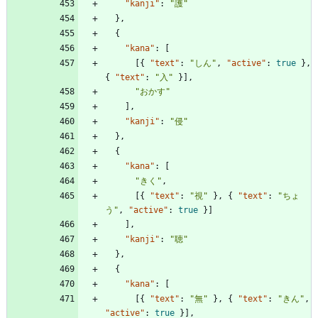
"kanji"
:
"護"
}
,
{
"kana"
:
[
[
{
"text"
:
"しん"
,
"active"
:
true
}
,
{
"text"
:
"入"
}
]
,
"おかす"
]
,
"kanji"
:
"侵"
}
,
{
"kana"
:
[
"きく"
,
[
{
"text"
:
"視"
}
,
{
"text"
:
"ちょ
う"
,
"active"
:
true
}
]
]
,
"kanji"
:
"聴"
}
,
{
"kana"
:
[
[
{
"text"
:
"無"
}
,
{
"text"
:
"きん"
,
"active"
:
true
}
]
,