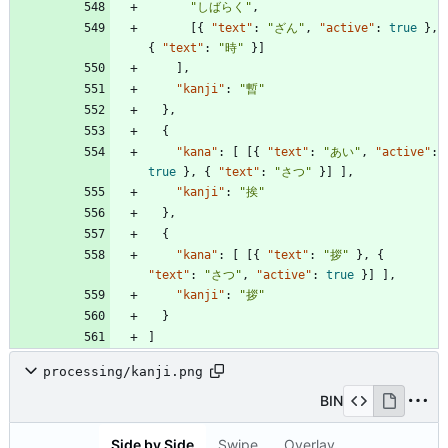
"しばらく"
,
[
{
"text"
:
"ざん"
,
"active"
:
true
}
,
{
"text"
:
"時"
}
]
]
,
"kanji"
:
"暫"
}
,
{
"kana"
:
[
[
{
"text"
:
"あい"
,
"active"
:
true
}
,
{
"text"
:
"さつ"
}
]
]
,
"kanji"
:
"挨"
}
,
{
"kana"
:
[
[
{
"text"
:
"拶"
}
,
{
"text"
:
"さつ"
,
"active"
:
true
}
]
]
,
"kanji"
:
"拶"
}
]
processing/kanji.png
BIN
Side by Side
Swipe
Overlay