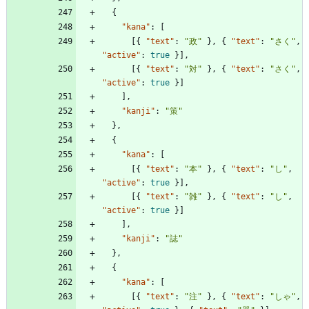
{
"kana"
:
[
[
{
"text"
:
"政"
}
,
{
"text"
:
"さく"
,
"active"
:
true
}
]
,
[
{
"text"
:
"対"
}
,
{
"text"
:
"さく"
,
"active"
:
true
}
]
]
,
"kanji"
:
"策"
}
,
{
"kana"
:
[
[
{
"text"
:
"本"
}
,
{
"text"
:
"し"
,
"active"
:
true
}
]
,
[
{
"text"
:
"雑"
}
,
{
"text"
:
"し"
,
"active"
:
true
}
]
]
,
"kanji"
:
"誌"
}
,
{
"kana"
:
[
[
{
"text"
:
"注"
}
,
{
"text"
:
"しゃ"
,