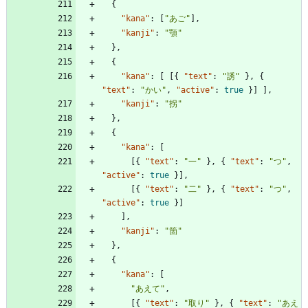
{
"kana"
:
[
"あご"
]
,
"kanji"
:
"顎"
}
,
{
"kana"
:
[
[
{
"text"
:
"誘"
}
,
{
"text"
:
"かい"
,
"active"
:
true
}
]
]
,
"kanji"
:
"拐"
}
,
{
"kana"
:
[
[
{
"text"
:
"一"
}
,
{
"text"
:
"つ"
,
"active"
:
true
}
]
,
[
{
"text"
:
"二"
}
,
{
"text"
:
"つ"
,
"active"
:
true
}
]
]
,
"kanji"
:
"箇"
}
,
{
"kana"
:
[
"あえて"
,
[
{
"text"
:
"取り"
}
,
{
"text"
:
"あえ