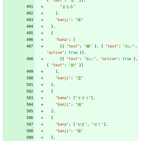
{
"text"
:
"生"
}
]
,
"まもる"
]
,
"kanji"
:
"衛"
}
,
{
"kana"
:
[
[
{
"text"
:
"幽"
}
,
{
"text"
:
"れい"
,
"active"
:
true
}
]
,
[
{
"text"
:
"れい"
,
"active"
:
true
}
,
{
"text"
:
"的"
}
]
]
,
"kanji"
:
"霊"
}
,
{
"kana"
:
[
"そろう"
]
,
"kanji"
:
"揃"
}
,
{
"kana"
:
[
"せき"
,
"せく"
]
,
"kanji"
:
"咳"
}
,