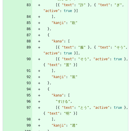
[
{
"text"
:
"詐"
}
,
{
"text"
:
"ぎ"
,
"active"
:
true
}
]
]
,
"kanji"
:
"欺"
}
,
{
"kana"
:
[
[
{
"text"
:
"服"
}
,
{
"text"
:
"そう"
,
"active"
:
true
}
]
,
[
{
"text"
:
"そう"
,
"active"
:
true
}
,
{
"text"
:
"置"
}
]
]
,
"kanji"
:
"装"
}
,
{
"kana"
:
[
"すける"
,
[
{
"text"
:
"とう"
,
"active"
:
true
}
,
{
"text"
:
"明"
}
]
]
,
"kanji"
:
"透"