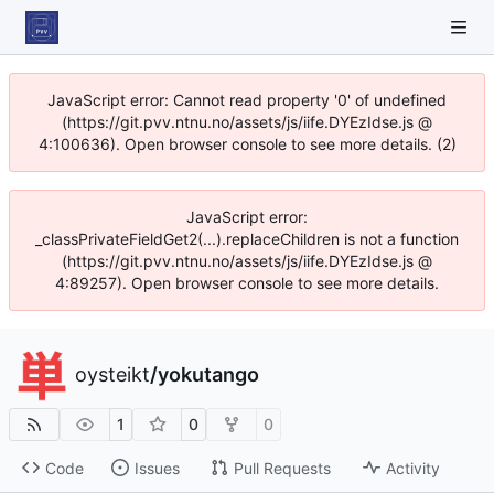
JavaScript error: Cannot read property '0' of undefined
(https://git.pvv.ntnu.no/assets/js/iife.DYEzIdse.js @
4:100636). Open browser console to see more details. (2)
JavaScript error:
_classPrivateFieldGet2(...).replaceChildren is not a function
(https://git.pvv.ntnu.no/assets/js/iife.DYEzIdse.js @
4:89257). Open browser console to see more details.
oysteikt
/
yokutango
1
0
0
Code
Issues
Pull Requests
Activity