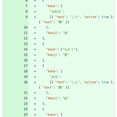
{
"kana"
:
[
"せめる"
,
[
{
"text"
:
"こう"
,
"active"
:
true
}
,
{
"text"
:
"撃"
}
]
]
,
"kanji"
:
"攻"
}
,
{
"kana"
:
[
"ちかう"
]
,
"kanji"
:
"誓"
}
,
{
"kana"
:
[
"みる"
,
[
{
"text"
:
"しん"
,
"active"
:
true
}
,
{
"text"
:
"断"
}
]
]
,
"kanji"
:
"診"
}
,
{
"kana"
:
[