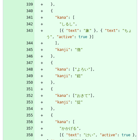
}
,
{
"kana"
:
[
"しるし"
,
[
{
"text"
:
"象"
}
,
{
"text"
:
"ちょ
う"
,
"active"
:
true
}
]
]
,
"kanji"
:
"徴"
}
,
{
"kana"
:
[
"よろい"
]
,
"kanji"
:
"鎧"
}
,
{
"kana"
:
[
"おきて"
]
,
"kanji"
:
"掟"
}
,
{
"kana"
:
[
"かかげる"
,
[
{
"text"
:
"けい"
,
"active"
:
true
}
,