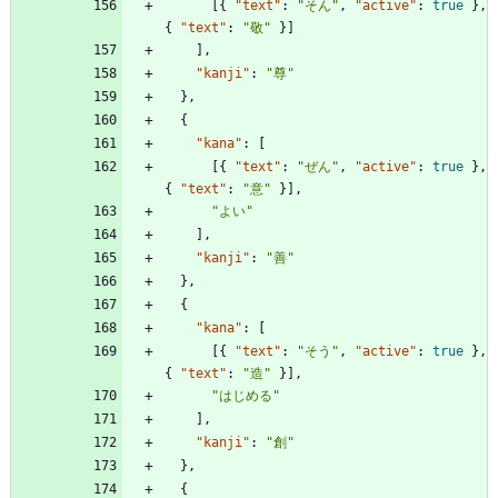
[
{
"text"
:
"そん"
,
"active"
:
true
}
,
{
"text"
:
"敬"
}
]
]
,
"kanji"
:
"尊"
}
,
{
"kana"
:
[
[
{
"text"
:
"ぜん"
,
"active"
:
true
}
,
{
"text"
:
"意"
}
]
,
"よい"
]
,
"kanji"
:
"善"
}
,
{
"kana"
:
[
[
{
"text"
:
"そう"
,
"active"
:
true
}
,
{
"text"
:
"造"
}
]
,
"はじめる"
]
,
"kanji"
:
"創"
}
,
{