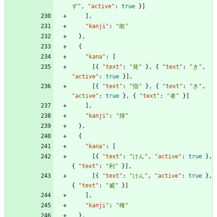
ず"
,
"active"
:
true
}
]
]
,
"kanji"
:
"敢"
}
,
{
"kana"
:
[
[
{
"text"
:
"発"
}
,
{
"text"
:
"き"
,
"active"
:
true
}
]
,
[
{
"text"
:
"指"
}
,
{
"text"
:
"き"
,
"active"
:
true
}
,
{
"text"
:
"者"
}
]
]
,
"kanji"
:
"揮"
}
,
{
"kana"
:
[
[
{
"text"
:
"けん"
,
"active"
:
true
}
,
{
"text"
:
"利"
}
]
,
[
{
"text"
:
"けん"
,
"active"
:
true
}
,
{
"text"
:
"威"
}
]
]
,
"kanji"
:
"権"
}
,