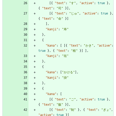
[
{
"text"
:
"す"
,
"active"
:
true
}
,
{
"text"
:
"司"
}
]
,
[
{
"text"
:
"じゅ"
,
"active"
:
true
}
,
{
"text"
:
"命"
}
]
]
,
"kanji"
:
"寿"
}
,
{
"kana"
:
[
[
{
"text"
:
"かき"
,
"active"
:
true
}
,
{
"text"
:
"根"
}
]
]
,
"kanji"
:
"垣"
}
,
{
"kana"
:
[
"かける"
]
,
"kanji"
:
"掛"
}
,
{
"kana"
:
[
[
{
"text"
:
"ご"
,
"active"
:
true
}
,
{
"text"
:
"飯"
}
]
,
[
{
"text"
:
"制"
}
,
{
"text"
:
"ぎょ"
,
"active"
:
true
}
]