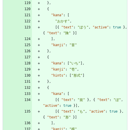
}
,
{
"kana"
:
[
"おかす"
,
[
{
"text"
:
"ぼう"
,
"active"
:
true
}
,
{
"text"
:
"険"
}
]
]
,
"kanji"
:
"冒"
}
,
{
"kana"
:
[
"いち"
]
,
"kanji"
:
"壱"
,
"hints"
:
[
"形式"
]
}
,
{
"kana"
:
[
[
{
"text"
:
"規"
}
,
{
"text"
:
"ぼ"
,
"active"
:
true
}
]
,
[
{
"text"
:
"も"
,
"active"
:
true
}
,
{
"text"
:
"形"
}
]
]
,
"kanji"
:
"模"