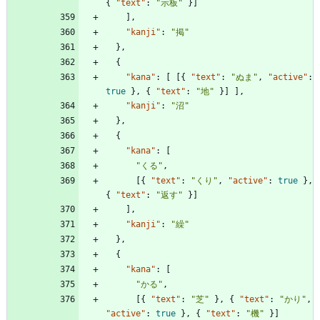
{
"text"
:
"示板"
}
]
]
,
"kanji"
:
"掲"
}
,
{
"kana"
:
[
[
{
"text"
:
"ぬま"
,
"active"
:
true
}
,
{
"text"
:
"地"
}
]
]
,
"kanji"
:
"沼"
}
,
{
"kana"
:
[
"くる"
,
[
{
"text"
:
"くり"
,
"active"
:
true
}
,
{
"text"
:
"返す"
}
]
]
,
"kanji"
:
"繰"
}
,
{
"kana"
:
[
"かる"
,
[
{
"text"
:
"芝"
}
,
{
"text"
:
"かり"
,
"active"
:
true
}
,
{
"text"
:
"機"
}
]