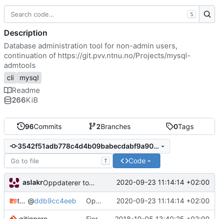
S
Description
Database administration tool for non-admin users,
continuation of
https://git.pvv.ntnu.no/Projects/mysql-
admtools
cli
mysql
Readme
266
KiB
96
Commits
2
Branches
0
Tags
3542f51adb778c4d4b09babecdabf9a9002efb04
Code
T
aslakr
2020-09-23 11:14:14 +02:00
Oppdaterer tomlc999
tomlc99
@
ddb9cc4eeb
Oppdaterer tomlc999
2020-09-23 11:14:14 +02:00
.gitignore
Fjerner install
2018-10-05 13:40:25 +02:00