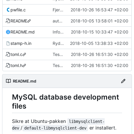
pwfile.c
Fjerner filer som ikke lenger trengs
2018-10-26 16:53:47 +02:00
README
automake vil ha README
2018-10-05 13:58:01 +02:00
Info om at
2018-10-15 10:33:47 +02:00
bør vær
README.md
libmysqlclient-dev
stamp-h.in
Rydder
2018-10-05 13:38:33 +02:00
toml.c
Tester bruk av tomlc99 istedenfor bruk av yacc/flex/bison
2018-10-26 16:51:30 +02:00
toml.h
Tester bruk av tomlc99 istedenfor bruk av yacc/flex/bison
2018-10-26 16:51:30 +02:00
README.md
MySQL database development
files
Sikre at Ubuntu-pakken
libmysqlclient-
/
er installert.
dev
default-libmysqlclient-dev