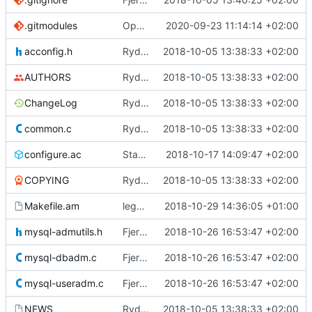
.gitmodules
Oppdaterer tomlc999
2020-09-23 11:14:14 +02:00
acconfig.h
Rydder
2018-10-05 13:38:33 +02:00
AUTHORS
Rydder
2018-10-05 13:38:33 +02:00
ChangeLog
Rydder
2018-10-05 13:38:33 +02:00
common.c
Rydder
2018-10-05 13:38:33 +02:00
configure.ac
Standardverdiene for mysql-lib/inc på Ubuntu
2018-10-17 14:09:47 +02:00
COPYING
Rydder
2018-10-05 13:38:33 +02:00
Makefile.am
legg til toml.h slik at den blir med i dist
2018-10-29 14:36:05 +01:00
mysql-admutils.h
Fjerner filer som ikke lenger trengs
2018-10-26 16:53:47 +02:00
mysql-dbadm.c
Fjerner filer som ikke lenger trengs
2018-10-26 16:53:47 +02:00
mysql-useradm.c
Fjerner filer som ikke lenger trengs
2018-10-26 16:53:47 +02:00
NEWS
Rydder
2018-10-05 13:38:33 +02:00