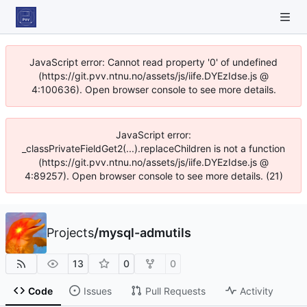
JavaScript error: Cannot read property '0' of undefined
(https://git.pvv.ntnu.no/assets/js/iife.DYEzIdse.js @
4:100636). Open browser console to see more details.
JavaScript error:
_classPrivateFieldGet2(...).replaceChildren is not a function
(https://git.pvv.ntnu.no/assets/js/iife.DYEzIdse.js @
4:89257). Open browser console to see more details. (21)
Projects
/
mysql-admutils
13
0
0
Code
Issues
Pull Requests
Activity