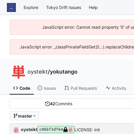
Explore
Tokyo Drift Issues
Help
JavaScript error: Cannot read property '0' of 
JavaScript error: _classPrivateFieldGet2(...).replaceChildr
oysteikt
/
yokutango
Code
Issues
Pull Requests
Activity
42
Commits
master
oysteikt
LICENSE: init
c06bf3df64