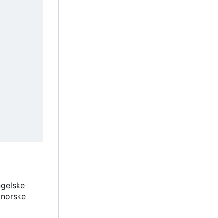
ngelske
t norske