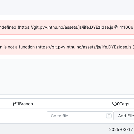
undefined (https://git.pvv.ntnu.no/assets/js/iife.DYEzIdse.js @ 4:100
en is not a function (https://git.pvv.ntnu.no/assets/js/iife.DYEzIdse.
1
Branch
0
Tags
Add Fil
T
2025-03-17 