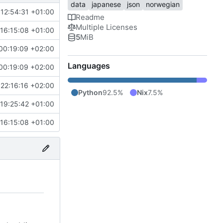
data
japanese
json
norwegian
12:54:31 +01:00
Readme
Multiple Licenses
16:15:08 +01:00
5
MiB
00:19:09 +02:00
Languages
00:19:09 +02:00
22:16:16 +02:00
Python
92.5%
Nix
7.5%
19:25:42 +01:00
16:15:08 +01:00