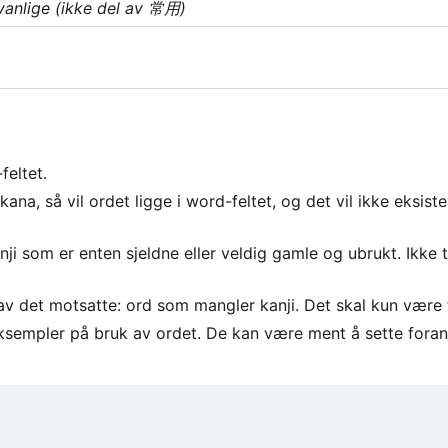
vanlige (ikke del av 常用)
feltet.
a, så vil ordet ligge i word-feltet, og det vil ikke eksiste
i som er enten sjeldne eller veldig gamle og ubrukt. Ikke ta
v det motsatte: ord som mangler kanji. Det skal kun være f
ksempler på bruk av ordet. De kan være ment å sette foran