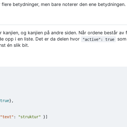
ar flere betydninger, men bare noterer den ene betydningen.
kanjien, og kanjien på andre siden. Når ordene består av f
de opp i en liste. Det er da delen hvor
som
"active": true
st én slik bit.
true
},
"text"
:
"struktur"
}]