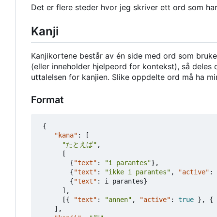
Det er flere steder hvor jeg skriver ett ord som h
Kanji
Kanjikortene består av én side med ord som bruker 
(eller inneholder hjelpeord for kontekst), så deles 
uttalelsen for kanjien. Slike oppdelte ord må ha min
Format
{
"kana"
:
[
"たとえば"
,
[
{
"text"
:
"i parantes"
},
{
"text"
:
"ikke i parantes"
,
"active"
:
{
"text"
:
i
parantes
}
],
[{
"text"
:
"annen"
,
"active"
:
true
},
{
],