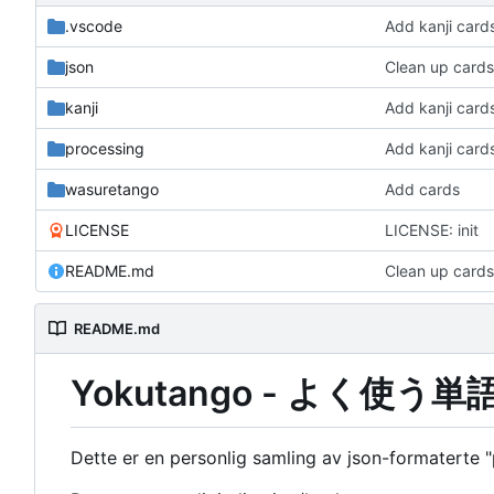
.vscode
Add kanji card
json
Clean up cards
kanji
Add kanji card
processing
Add kanji card
wasuretango
Add cards
LICENSE
LICENSE: init
README.md
Clean up cards
README.md
Yokutango - よく使う単
Dette er en personlig samling av json-formaterte 