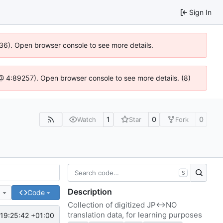
Sign In
636). Open browser console to see more details.
js @ 4:89257). Open browser console to see more details. (8)
1
0
0
Watch
Star
Fork
S
Description
e
Code
Collection of digitized JP<->NO
translation data, for learning purposes
19:25:42 +01:00