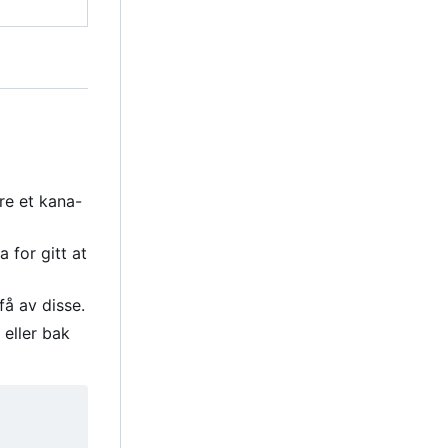
re et kana-
 for gitt at
å av disse.
 eller bak