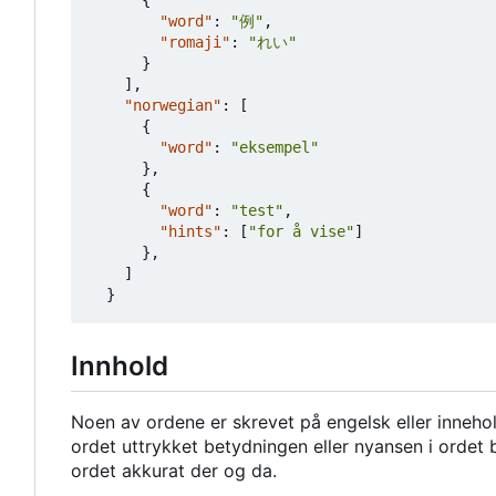
"word"
:
"例"
,
"romaji"
:
"れい"
}
],
"norwegian"
:
[
{
"word"
:
"eksempel"
},
{
"word"
:
"test"
,
"hints"
:
[
"for å vise"
]
},
]
}
Innhold
Noen av ordene er skrevet på engelsk eller innehol
ordet uttrykket betydningen eller nyansen i ordet 
ordet akkurat der og da.