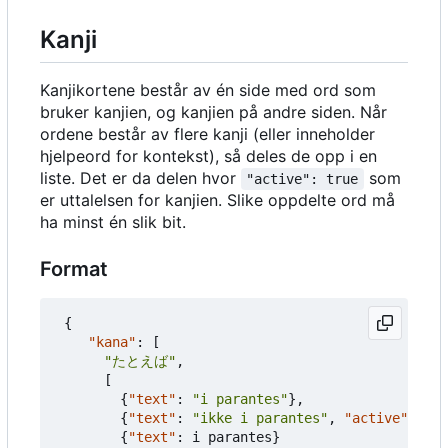
Kanji
Kanjikortene består av én side med ord som
bruker kanjien, og kanjien på andre siden. Når
ordene består av flere kanji (eller inneholder
hjelpeord for kontekst), så deles de opp i en
liste. Det er da delen hvor
som
"active": true
er uttalelsen for kanjien. Slike oppdelte ord må
ha minst én slik bit.
Format
{
"kana"
:
[
"たとえば"
,
[
{
"text"
:
"i parantes"
},
{
"text"
:
"ikke i parantes"
,
"active"
:
tru
{
"text"
:
i
parantes
}