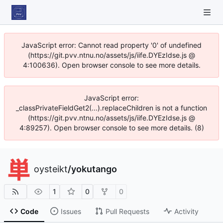
JavaScript error: Cannot read property '0' of undefined
(https://git.pvv.ntnu.no/assets/js/iife.DYEzIdse.js @
4:100636). Open browser console to see more details.
JavaScript error:
_classPrivateFieldGet2(...).replaceChildren is not a function
(https://git.pvv.ntnu.no/assets/js/iife.DYEzIdse.js @
4:89257). Open browser console to see more details. (8)
oysteikt
/
yokutango
1
0
0
Code
Issues
Pull Requests
Activity