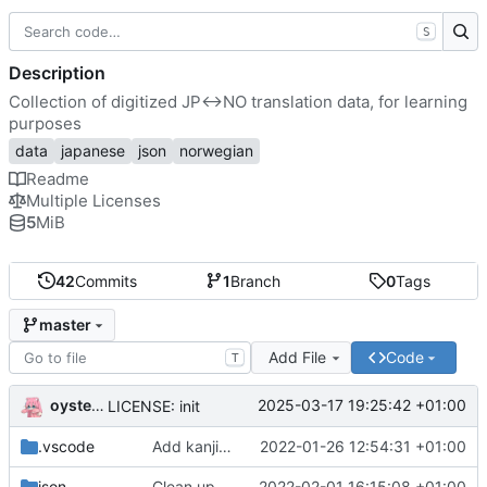
S
Description
Collection of digitized JP<->NO translation data, for learning
purposes
data
japanese
json
norwegian
Readme
Multiple Licenses
5
MiB
42
Commits
1
Branch
0
Tags
master
Add File
Code
T
oysteikt
2025-03-17 19:25:42 +01:00
LICENSE: init
.vscode
Add kanji cards
2022-01-26 12:54:31 +01:00
json
Clean up cards, and add some scripts
2022-02-01 16:15:08 +01:00