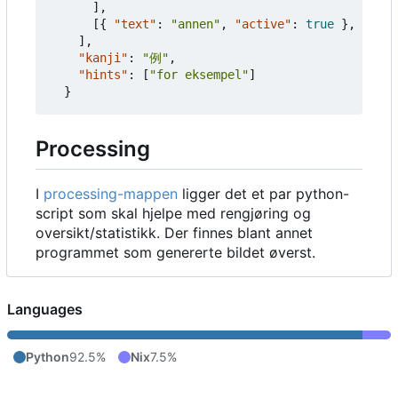
],
[{
"text"
:
"annen"
,
"active"
:
true
},
{
"te
],
"kanji"
:
"例"
,
"hints"
:
[
"for eksempel"
]
}
Processing
I
processing-mappen
ligger det et par python-
script som skal hjelpe med rengjøring og
oversikt/statistikk. Der finnes blant annet
programmet som genererte bildet øverst.
Languages
Python
92.5%
Nix
7.5%