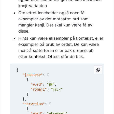
kanji-varianten
Ordsettet inneholder også noen få
eksempler av det motsatte: ord som
mangler kanji. Det skal kun være få av
disse.
Hints kan være eksempler på kontekst, eller
eksempler på bruk av ordet. De kan være
ment å sette foran eller bak ordene, alt
etter kontekst. Oftest står de bak.
{
"japanese"
:
[
{
"word"
:
"例"
,
"romaji"
:
"れい"
}
],
"norwegian"
:
[
{
"word"
:
"eksempel"