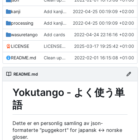
kanji
Add kanji cards
2022-04-25 00:19:09 +02:00
processing
Add kanji cards
2022-04-25 00:19:09 +02:00
wasuretango
Add cards
2022-04-24 22:16:16 +02:00
LICENSE
LICENSE: init
2025-03-17 19:25:42 +01:00
README.md
Clean up cards, and add some scripts
2022-02-01 16:15:08 +01:00
README.md
Yokutango - よく使う単
語
Dette er en personlig samling av json-
formaterte "puggekort" for japansk ↔ norske
gloser.