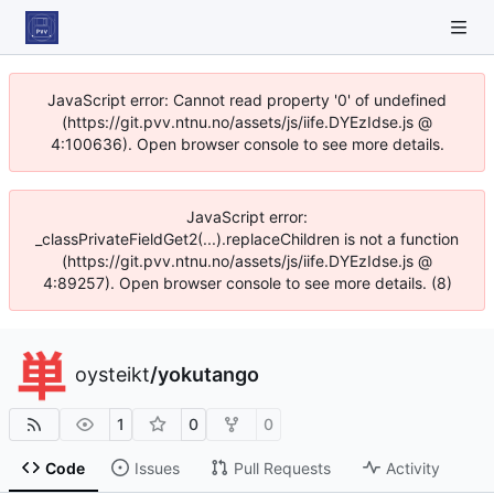
JavaScript error: Cannot read property '0' of undefined
(https://git.pvv.ntnu.no/assets/js/iife.DYEzIdse.js @
4:100636). Open browser console to see more details.
JavaScript error:
_classPrivateFieldGet2(...).replaceChildren is not a function
(https://git.pvv.ntnu.no/assets/js/iife.DYEzIdse.js @
4:89257). Open browser console to see more details. (8)
oysteikt
/
yokutango
1
0
0
Code
Issues
Pull Requests
Activity