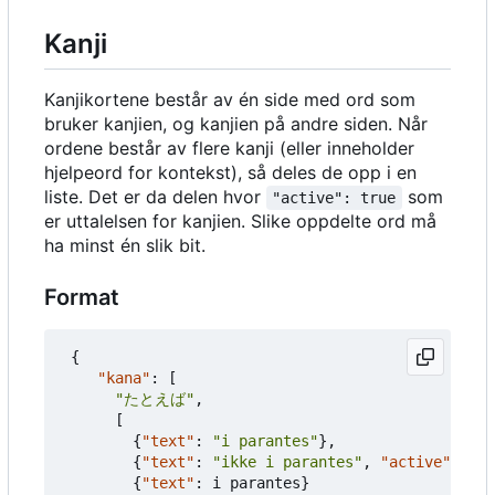
Kanji
Kanjikortene består av én side med ord som
bruker kanjien, og kanjien på andre siden. Når
ordene består av flere kanji (eller inneholder
hjelpeord for kontekst), så deles de opp i en
liste. Det er da delen hvor
som
"active": true
er uttalelsen for kanjien. Slike oppdelte ord må
ha minst én slik bit.
Format
{
"kana"
:
[
"たとえば"
,
[
{
"text"
:
"i parantes"
},
{
"text"
:
"ikke i parantes"
,
"active"
:
tru
{
"text"
:
i
parantes
}