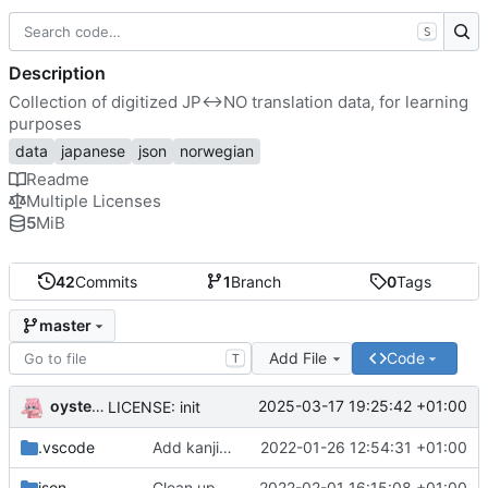
S
Description
Collection of digitized JP<->NO translation data, for learning
purposes
data
japanese
json
norwegian
Readme
Multiple Licenses
5
MiB
42
Commits
1
Branch
0
Tags
master
Add File
Code
T
oysteikt
2025-03-17 19:25:42 +01:00
LICENSE: init
.vscode
Add kanji cards
2022-01-26 12:54:31 +01:00
json
Clean up cards, and add some scripts
2022-02-01 16:15:08 +01:00