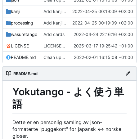
kanji
Add kanji cards
2022-04-25 00:19:09 +02:00
processing
Add kanji cards
2022-04-25 00:19:09 +02:00
wasuretango
Add cards
2022-04-24 22:16:16 +02:00
LICENSE
LICENSE: init
2025-03-17 19:25:42 +01:00
README.md
Clean up cards, and add some scripts
2022-02-01 16:15:08 +01:00
README.md
Yokutango - よく使う単
語
Dette er en personlig samling av json-
formaterte "puggekort" for japansk ↔ norske
gloser.