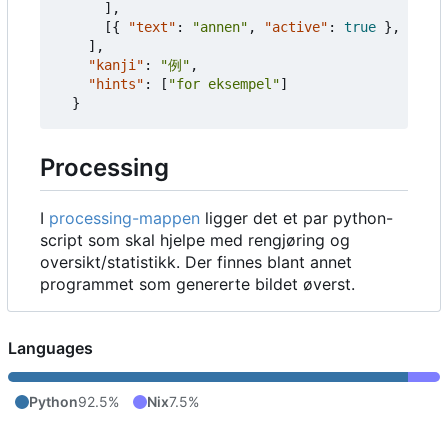
],
[{
"text"
:
"annen"
,
"active"
:
true
},
{
"te
],
"kanji"
:
"例"
,
"hints"
:
[
"for eksempel"
]
}
Processing
I
processing-mappen
ligger det et par python-
script som skal hjelpe med rengjøring og
oversikt/statistikk. Der finnes blant annet
programmet som genererte bildet øverst.
Languages
Python
92.5%
Nix
7.5%