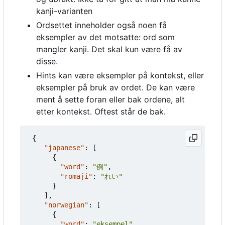
kanji-varianten
Ordsettet inneholder også noen få
eksempler av det motsatte: ord som
mangler kanji. Det skal kun være få av
disse.
Hints kan være eksempler på kontekst, eller
eksempler på bruk av ordet. De kan være
ment å sette foran eller bak ordene, alt
etter kontekst. Oftest står de bak.
{
"japanese"
:
[
{
"word"
:
"例"
,
"romaji"
:
"れい"
}
],
"norwegian"
:
[
{
"word"
:
"eksempel"