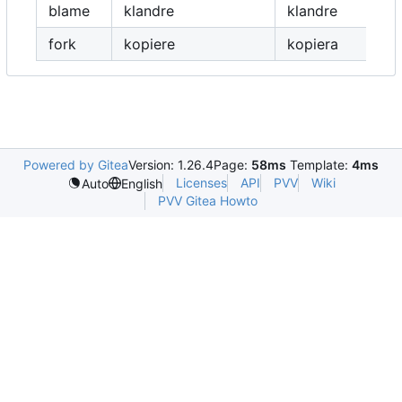
blame
klandre
klandre
fork
kopiere
kopiera
Powered by Gitea
Version: 1.26.4
Page:
58ms
Template:
4ms
Licenses
API
PVV
Wiki
Auto
English
PVV Gitea Howto