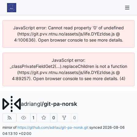
JavaScript error: Cannot read property '0' of undefined
(https://git.pvv.ntnu.no/assets/js/iife.DYEzIdse.js @
4:100636). Open browser console to see more details.
JavaScript error:
_classPrivateFieldGet2(...).replaceChildren is not a function
(https://git.pvv.ntnu.no/assets/js/iife.DYEzIdse.js @
4:89257). Open browser console to see more details. (4)
adriangl
/
git-pa-norsk
1
0
0
mirror of
https://github.com/adrlau/git-pa-norsk.git
synced
2026-08-06
04:13:10 +02:00