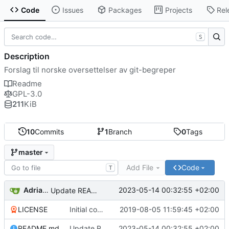
Code
Issues
Packages
Projects
Rel
S
Description
Forslag til norske oversettelser av git-begreper
Readme
GPL-3.0
211
KiB
10
Commits
1
Branch
0
Tags
master
Add File
Code
T
Adrian G L
2023-05-14 00:32:55 +02:00
Update README.md
LICENSE
Initial commit
2019-08-05 11:59:45 +02:00
README.md
Update README.md
2023-05-14 00:32:55 +02:00