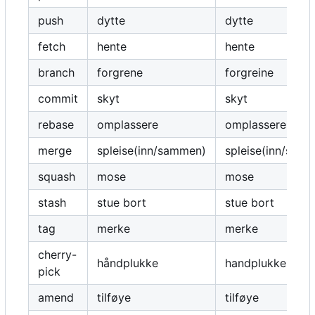
push
dytte
dytte
fetch
hente
hente
branch
forgrene
forgreine
commit
skyt
skyt
rebase
omplassere
omplassere
merge
spleise(inn/sammen)
spleise(inn/sama
squash
mose
mose
stash
stue bort
stue bort
tag
merke
merke
cherry-
håndplukke
handplukke
pick
amend
tilføye
tilføye