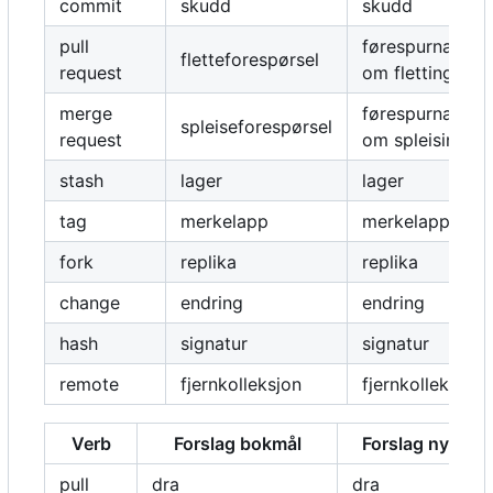
commit
skudd
skudd
pull
førespurnad
fletteforespørsel
request
om fletting
merge
førespurnad
spleiseforespørsel
request
om spleising
stash
lager
lager
tag
merkelapp
merkelapp
fork
replika
replika
change
endring
endring
hash
signatur
signatur
remote
fjernkolleksjon
fjernkolleksjon
Verb
Forslag bokmål
Forslag nynors
pull
dra
dra