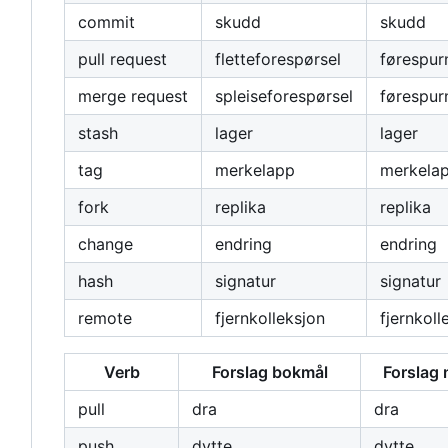
commit
skudd
skudd
pull request
fletteforespørsel
førespur
merge request
spleiseforespørsel
førespur
stash
lager
lager
tag
merkelapp
merkela
fork
replika
replika
change
endring
endring
hash
signatur
signatur
remote
fjernkolleksjon
fjernkoll
Verb
Forslag bokmål
Forslag
pull
dra
dra
push
dytte
dytte