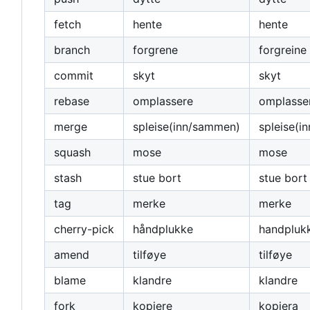
fetch
hente
hente
branch
forgrene
forgreine
commit
skyt
skyt
rebase
omplassere
omplasse
merge
spleise(inn/sammen)
spleise(i
squash
mose
mose
stash
stue bort
stue bort
tag
merke
merke
cherry-pick
håndplukke
handpluk
amend
tilføye
tilføye
blame
klandre
klandre
fork
kopiere
kopiera