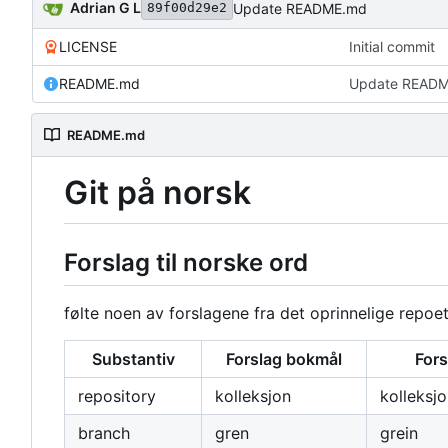
Adrian G L
Update README.md
89f00d29e2
LICENSE
Initial commit
README.md
Update READ
README.md
Git på norsk
Forslag til norske ord
følte noen av forslagene fra det oprinnelige repoe
Substantiv
Forslag bokmål
Fors
repository
kolleksjon
kolleksj
branch
gren
grein