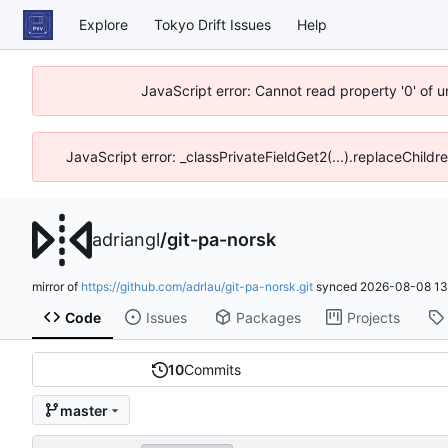
Explore
Tokyo Drift Issues
Help
JavaScript error: Cannot read property '0' of 
JavaScript error: _classPrivateFieldGet2(...).replaceChildr
adriangl
/
git-pa-norsk
mirror of
https://github.com/adrlau/git-pa-norsk.git
synced
2026-08-08 13
Code
Issues
Packages
Projects
10
Commits
master