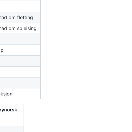
nad om fletting
nad om spleising
pp
eksjon
 nynorsk