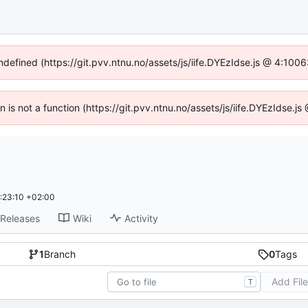
undefined (https://git.pvv.ntnu.no/assets/js/iife.DYEzIdse.js @ 4:100
en is not a function (https://git.pvv.ntnu.no/assets/js/iife.DYEzIdse.
:23:10 +02:00
Releases
Wiki
Activity
1
Branch
0
Tags
Add Fil
T