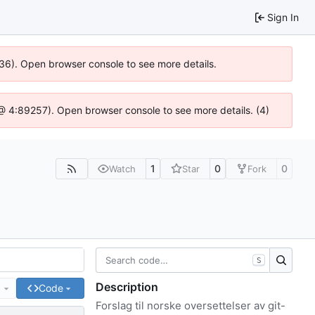
Sign In
636). Open browser console to see more details.
js @ 4:89257). Open browser console to see more details. (4)
1
0
0
Watch
Star
Fork
S
Description
e
Code
Forslag til norske oversettelser av git-