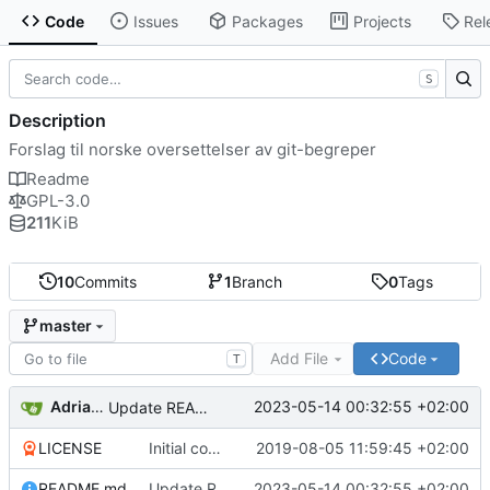
Code
Issues
Packages
Projects
Rel
S
Description
Forslag til norske oversettelser av git-begreper
Readme
GPL-3.0
211
KiB
10
Commits
1
Branch
0
Tags
master
Add File
Code
T
Adrian G L
2023-05-14 00:32:55 +02:00
Update README.md
LICENSE
Initial commit
2019-08-05 11:59:45 +02:00
README.md
Update README.md
2023-05-14 00:32:55 +02:00