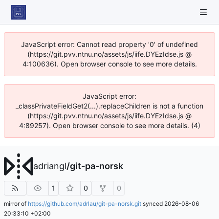
JavaScript error: Cannot read property '0' of undefined
(https://git.pvv.ntnu.no/assets/js/iife.DYEzIdse.js @
4:100636). Open browser console to see more details.
JavaScript error:
_classPrivateFieldGet2(...).replaceChildren is not a function
(https://git.pvv.ntnu.no/assets/js/iife.DYEzIdse.js @
4:89257). Open browser console to see more details. (4)
adriangl
/
git-pa-norsk
1
0
0
mirror of
https://github.com/adrlau/git-pa-norsk.git
synced
2026-08-06
20:33:10 +02:00