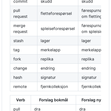
commit
skudd
skudd
pull
førespurnad
fletteforespørsel
request
om fletting
merge
førespurnad
spleiseforespørsel
request
om spleising
stash
lager
lager
tag
merkelapp
merkelapp
fork
replika
replika
change
endring
endring
hash
signatur
signatur
remote
fjernkolleksjon
fjernkolleksjon
Verb
Forslag bokmål
Forslag nynors
pull
dra
dra