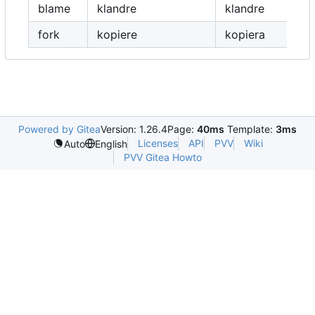
blame
klandre
klandre
fork
kopiere
kopiera
Powered by Gitea
Version: 1.26.4
Page:
40ms
Template:
3ms
Licenses
API
PVV
Wiki
Auto
English
PVV Gitea Howto