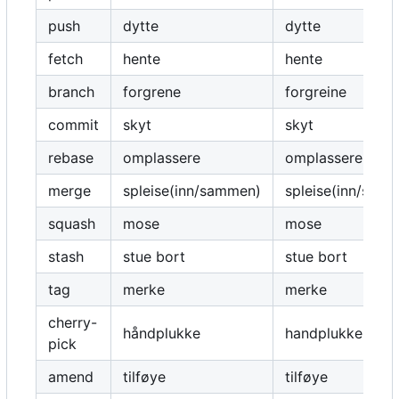
push
dytte
dytte
fetch
hente
hente
branch
forgrene
forgreine
commit
skyt
skyt
rebase
omplassere
omplassere
merge
spleise(inn/sammen)
spleise(inn/sama
squash
mose
mose
stash
stue bort
stue bort
tag
merke
merke
cherry-
håndplukke
handplukke
pick
amend
tilføye
tilføye