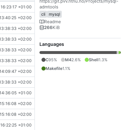
https://git.pvv.ntnu.no/Projects/mysql-
admtools
16:23:17 +01:00
cli
mysql
13:40:25 +02:00
Readme
266
KiB
13:38:33 +02:00
13:38:33 +02:00
Languages
13:38:33 +02:00
C
95%
M4
2.6%
Shell
1.3%
13:38:33 +02:00
Makefile
1.1%
14:09:47 +02:00
13:38:33 +02:00
14:36:05 +01:00
15:16:08 +02:00
15:16:08 +02:00
16:22:25 +01:00