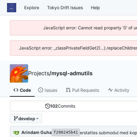
Explore
Tokyo Drift Issues
Help
JavaScript error: Cannot read property '0' of 
JavaScript error: _classPrivateFieldGet2(...).replaceChildre
Projects
/
mysql-admutils
Code
Issues
Pull Requests
Activity
102
Commits
develop
Arindam Guha
erstattes submodul med kop
f290245b41