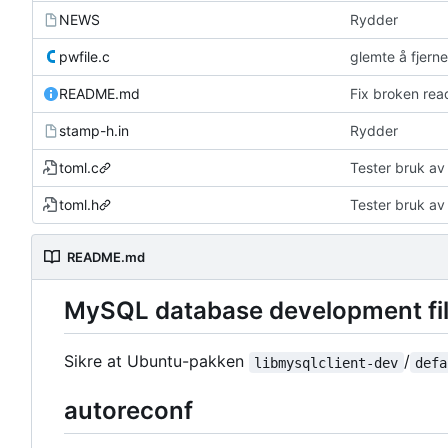
NEWS
Rydder
pwfile.c
glemte å fjerne
README.md
Fix broken re
stamp-h.in
Rydder
toml.c
Tester bruk av
toml.h
Tester bruk av
README.md
MySQL database development fi
Sikre at Ubuntu-pakken
/
libmysqlclient-dev
defa
autoreconf