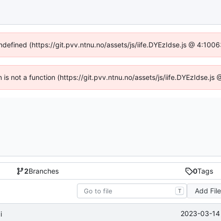
undefined (https://git.pvv.ntnu.no/assets/js/iife.DYEzIdse.js @ 4:100
n is not a function (https://git.pvv.ntnu.no/assets/js/iife.DYEzIdse.
2
Branches
0
Tags
Add Fil
T
2023-03-14 
i