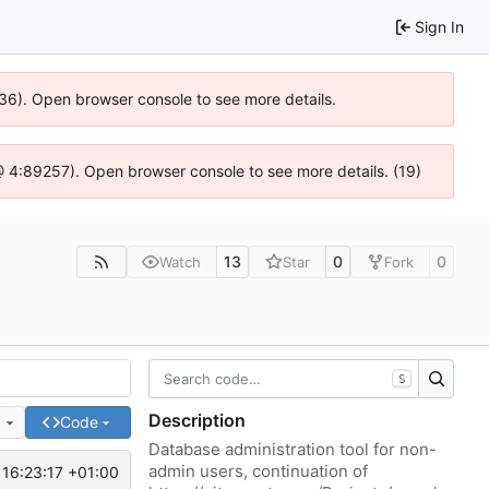
Sign In
636). Open browser console to see more details.
js @ 4:89257). Open browser console to see more details. (19)
13
0
0
Watch
Star
Fork
S
Description
e
Code
Database administration tool for non-
admin users, continuation of
16:23:17 +01:00