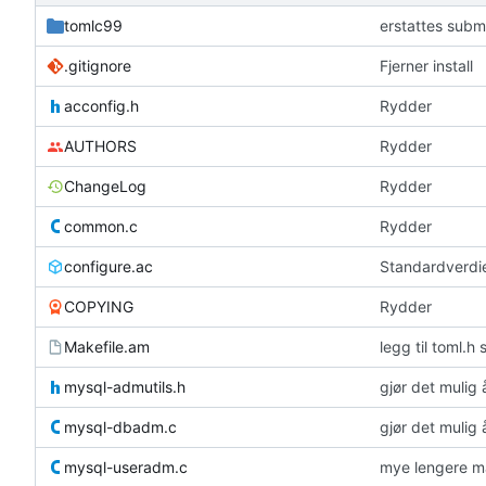
tomlc99
erstattes sub
.gitignore
Fjerner install
acconfig.h
Rydder
AUTHORS
Rydder
ChangeLog
Rydder
common.c
Rydder
configure.ac
Standardverdie
COPYING
Rydder
Makefile.am
legg til toml.h 
mysql-admutils.h
gjør det mulig 
mysql-dbadm.c
gjør det mulig 
mysql-useradm.c
mye lengere m