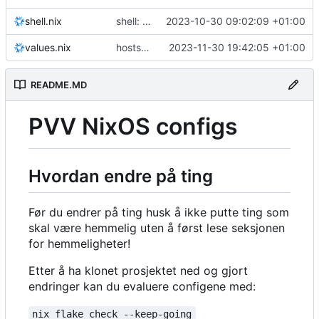
shell.nix
shell: add openstack resources
2023-10-30 09:02:09 +01:00
values.nix
hosts/buskerud: init
2023-11-30 19:42:05 +01:00
README.MD
PVV NixOS configs
Hvordan endre på ting
Før du endrer på ting husk å ikke putte ting som
skal være hemmelig uten å først lese seksjonen
for hemmeligheter!
Etter å ha klonet prosjektet ned og gjort
endringer kan du evaluere configene med:
nix flake check --keep-going