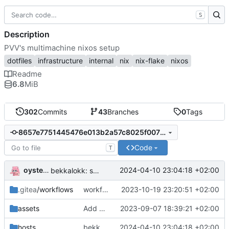
S
Description
PVV's multimachine nixos setup
dotfiles
infrastructure
internal
nix
nix-flake
nixos
Readme
6.8
MiB
302
Commits
43
Branches
0
Tags
8657e7751445476e013b2a57c8025f007b16073e
Code
T
oysteikt
2024-04-10 23:04:18 +02:00
bekkalokk: set up pvv-nettsiden
.gitea
/workflows
workflows/eval: init - evaluate flake in gitea actions
2023-10-19 23:20:51 +02:00
assets
Add PVV logo to repository
2023-09-07 18:39:21 +02:00
hosts
bekkalokk: set up pvv-nettsiden
2024-04-10 23:04:18 +02:00