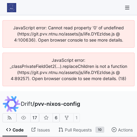
JavaScript error: Cannot read property '0' of undefined
(https://git.pvv.ntnu.no/assets/js/iife.DYEzIdse.js @
4:100636). Open browser console to see more details.
JavaScript error:
_classPrivateFieldGet2(...).replaceChildren is not a function
(https://git.pvv.ntnu.no/assets/js/iife.DYEzIdse.js @
4:89257). Open browser console to see more details. (18)
Drift
/
pvv-nixos-config
17
6
1
Code
Issues
Pull Requests
Actions
10