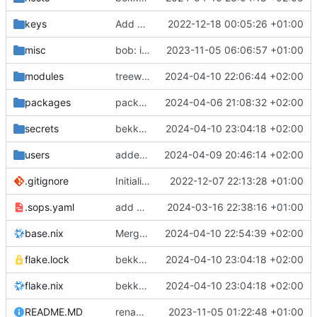
keys
Add oysteikt to secrets
2022-12-18 00:05:26 +01:00
misc
bob: init
2023-11-05 06:06:57 +01:00
modules
treewide: nginx optimizations
2024-04-10 22:06:44 +02:00
packages
packages: add mediawiki-extensions.VisualEditor
2024-04-06 21:08:32 +02:00
secrets
bekkalokk: set up pvv-nettsiden
2024-04-10 23:04:18 +02:00
users
added terminfo for foot to adriangl
2024-04-09 20:46:14 +02:00
.gitignore
Initialize flake
2022-12-07 22:13:28 +01:00
.sops.yaml
add eirikwit to sops
2024-03-16 22:38:16 +01:00
base.nix
Merge pull request 'treewide: nginx optimizations' (
2024-04-10 22:54:39 +02:00
flake.lock
bekkalokk: set up pvv-nettsiden
2024-04-10 23:04:18 +02:00
flake.nix
bekkalokk: set up pvv-nettsiden
2024-04-10 23:04:18 +02:00
README.MD
rename input: unstable -> nixpkgs-unstable
2023-11-05 01:22:48 +01:00