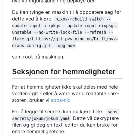
nye konfigurasjonen og deploye den.
Du kan tvinge en maskin til å oppdatere seg før
dette ved å kjøre:
nixos-rebuild switch --
update-input nixpkgs --update-input nixpkgs-
unstable --no-write-lock-file --refresh --
flake git+https://git.pvv.ntnu.no/Drift/pvv-
nixos-config.git --upgrade
som root på maskinen.
Seksjonen for hemmeligheter
For at hemmeligheter ikke skal deles med hele
verden i git - eller å være world readable i nix-
storen, bruker vi
sops-nix
For å legge til secrets kan du kjøre f.eks.
sops 
Dette vil dekryptere
secrets/jokum/jokum.yaml
filen og gi deg en text-editor du kan bruke for
endre hemmelighetene.