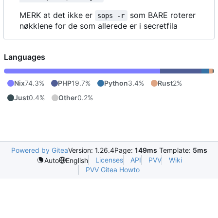
MERK at det ikke er
som BARE roterer
sops -r
nøkklene for de som allerede er i secretfila
Languages
Nix
74.3%
PHP
19.7%
Python
3.4%
Rust
2%
Just
0.4%
Other
0.2%
Powered by Gitea
Version: 1.26.4
Page:
149ms
Template:
5ms
Licenses
API
PVV
Wiki
Auto
English
PVV Gitea Howto